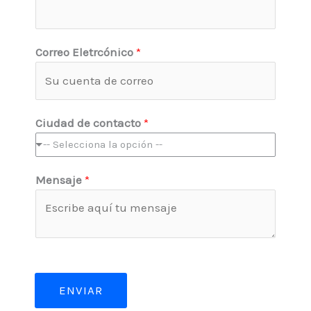
o
m
b
Correo Eletrcónico
*
r
e
*
Ciudad de contacto
*
-- Selecciona la opción --
Mensaje
*
ENVIAR