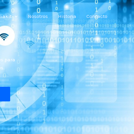
iakit
Nosotros
Historia
Contacto
es para
s.