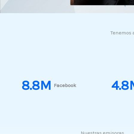
Tenemos a
8.8
M
4.8
Facebook
Nuestras emisoras