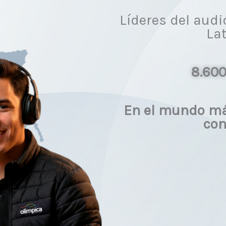
Líderes del aud
La
8.600
En el mundo má
con