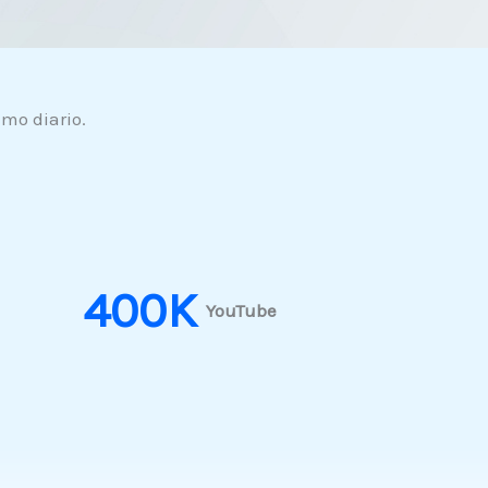
mo diario.
400
K
YouTube