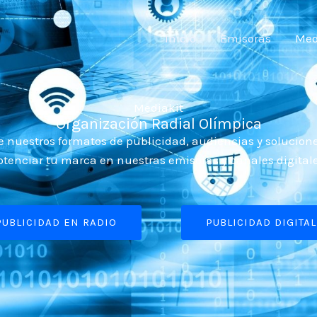
Inicio
Emisoras
Med
Mediakit
Organización Radial Olímpica
 nuestros formatos de publicidad, audiencias y solucion
otenciar tu marca en nuestras emisoras y canales digitale
PUBLICIDAD EN RADIO
PUBLICIDAD DIGITAL